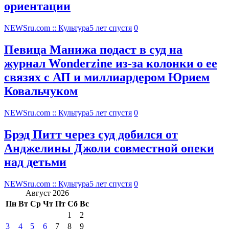
ориентации
NEWSru.com :: Культура
5 лет спустя
0
Певица Манижа подаст в суд на
журнал Wonderzine из-за колонки о ее
связях с АП и миллиардером Юрием
Ковальчуком
NEWSru.com :: Культура
5 лет спустя
0
Брэд Питт через суд добился от
Анджелины Джоли совместной опеки
над детьми
NEWSru.com :: Культура
5 лет спустя
0
Август 2026
Пн
Вт
Ср
Чт
Пт
Сб
Вс
1
2
3
4
5
6
7
8
9