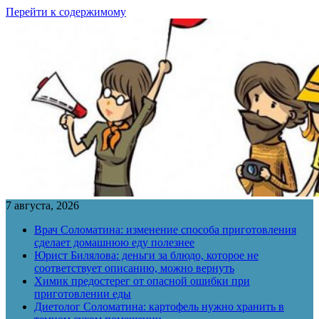
Перейти к содержимому
7 августа, 2026
Врач Соломатина: изменение способа приготовления
сделает домашнюю еду полезнее
Юрист Билялова: деньги за блюдо, которое не
соответствует описанию, можно вернуть
Химик предостерег от опасной ошибки при
приготовлении еды
Диетолог Соломатина: картофель нужно хранить в