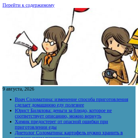
Перейти к содержимому
9 августа, 2026
Врач Соломатина: изменение способа приготовления
сделает домашнюю еду полезнее
Юрист Билялова: деньги за блюдо, которое не
соответствует описанию, можно вернуть
Химик предостерег от опасной ошибки при
приготовлении еды
Диетолог Соломатина: картофель нужно хранить в