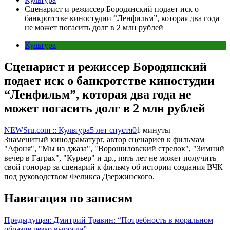
Сценарист и режиссер Бородянский подает иск о
банкротстве киностудии “Ленфильм”, которая два года
не может погасить долг в 2 млн рублей
Культура
Сценарист и режиссер Бородянский
подает иск о банкротстве киностудии
“Ленфильм”, которая два года не
может погасить долг в 2 млн рублей
NEWSru.com :: Культура
5 лет спустя
0
1 минуты
Знаменитый кинодраматург, автор сценариев к фильмам
"Афоня", "Мы из джаза", "Ворошиловский стрелок", "Зимний
вечер в Гаграх", "Курьер" и др., пять лет не может получить
свой гонорар за сценарий к фильму об истории создания ВЧК
под руководством Феликса Дзержинского.
Навигация по записям
Предыдущая:
Дмитрий Травин: “Потребность в моральном
образце резко выросла”