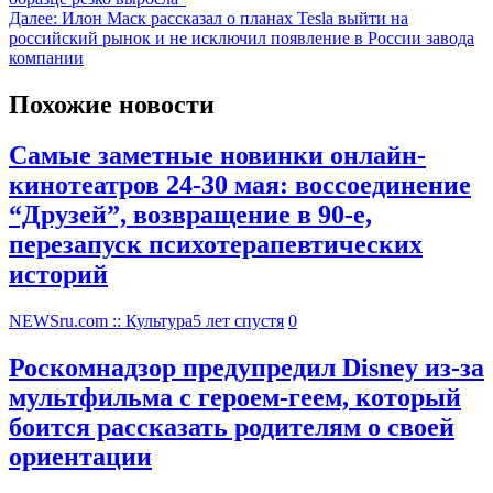
Далее:
Илон Маск рассказал о планах Tesla выйти на
российский рынок и не исключил появление в России завода
компании
Похожие новости
Самые заметные новинки онлайн-
кинотеатров 24-30 мая: воссоединение
“Друзей”, возвращение в 90-е,
перезапуск психотерапевтических
историй
NEWSru.com :: Культура
5 лет спустя
0
Роскомнадзор предупредил Disney из-за
мультфильма c героем-геем, который
боится рассказать родителям о своей
ориентации