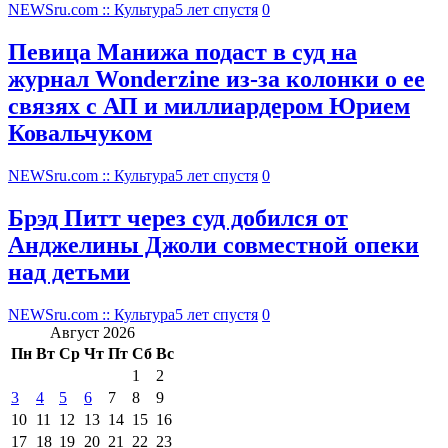
NEWSru.com :: Культура
5 лет спустя
0
Певица Манижа подаст в суд на
журнал Wonderzine из-за колонки о ее
связях с АП и миллиардером Юрием
Ковальчуком
NEWSru.com :: Культура
5 лет спустя
0
Брэд Питт через суд добился от
Анджелины Джоли совместной опеки
над детьми
NEWSru.com :: Культура
5 лет спустя
0
Август 2026
Пн
Вт
Ср
Чт
Пт
Сб
Вс
1
2
3
4
5
6
7
8
9
10
11
12
13
14
15
16
17
18
19
20
21
22
23