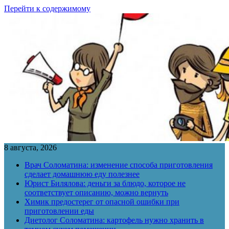
Перейти к содержимому
8 августа, 2026
Врач Соломатина: изменение способа приготовления
сделает домашнюю еду полезнее
Юрист Билялова: деньги за блюдо, которое не
соответствует описанию, можно вернуть
Химик предостерег от опасной ошибки при
приготовлении еды
Диетолог Соломатина: картофель нужно хранить в