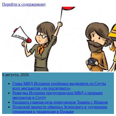
Перейти к содержимому
6 августа, 2026
Глава МИД Испании пообещал выдворить из Сеуты
всех мигрантов «до последнего»
Разведка Испании предупреждала МВД о прорыве
мигрантов в Сеуту
Раскрыта главная цель переговоров Трампа с Ираном
Польский министр обвинил Зеленского в ухудшении
отношения к украинцам в Польше