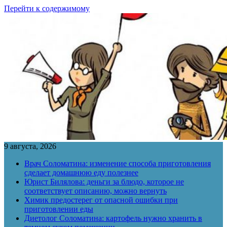
Перейти к содержимому
9 августа, 2026
Врач Соломатина: изменение способа приготовления
сделает домашнюю еду полезнее
Юрист Билялова: деньги за блюдо, которое не
соответствует описанию, можно вернуть
Химик предостерег от опасной ошибки при
приготовлении еды
Диетолог Соломатина: картофель нужно хранить в