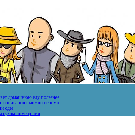
лает домашнюю еду полезнее
ует описанию, можно вернуть
ии еды
ом сухом помещении