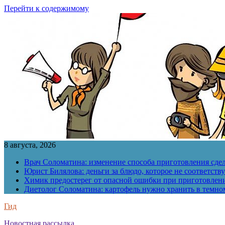
Перейти к содержимому
8 августа, 2026
Врач Соломатина: изменение способа приготовления сде
Юрист Билялова: деньги за блюдо, которое не соответств
Химик предостерег от опасной ошибки при приготовлен
Диетолог Соломатина: картофель нужно хранить в темн
Гид
Новостная рассылка