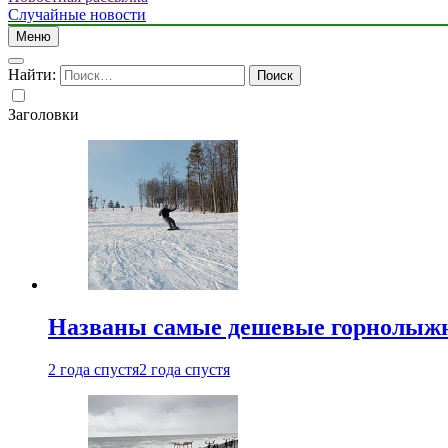
Случайные новости
Меню
Найти:
Заголовки
Названы самые дешевые горнолыжн
2 года спустя
2 года спустя