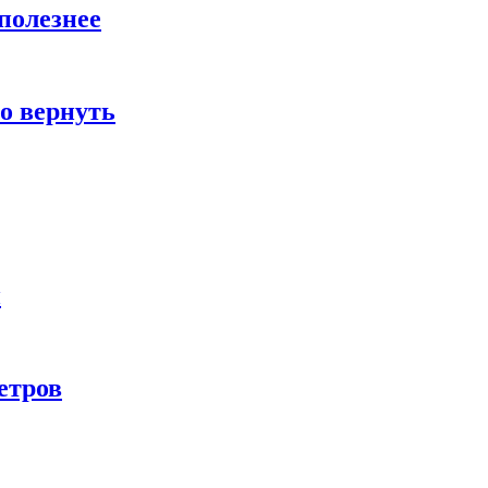
полезнее
о вернуть
и
етров