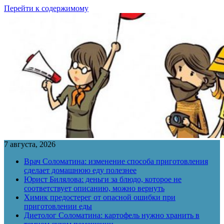
Перейти к содержимому
7 августа, 2026
Врач Соломатина: изменение способа приготовления
сделает домашнюю еду полезнее
Юрист Билялова: деньги за блюдо, которое не
соответствует описанию, можно вернуть
Химик предостерег от опасной ошибки при
приготовлении еды
Диетолог Соломатина: картофель нужно хранить в