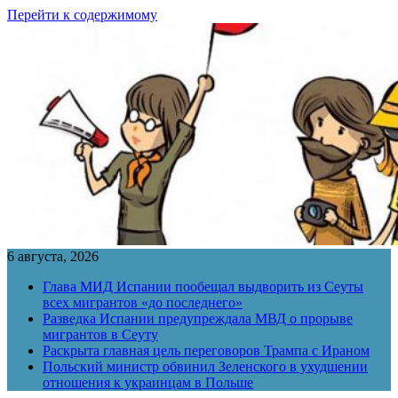
Перейти к содержимому
6 августа, 2026
Глава МИД Испании пообещал выдворить из Сеуты
всех мигрантов «до последнего»
Разведка Испании предупреждала МВД о прорыве
мигрантов в Сеуту
Раскрыта главная цель переговоров Трампа с Ираном
Польский министр обвинил Зеленского в ухудшении
отношения к украинцам в Польше