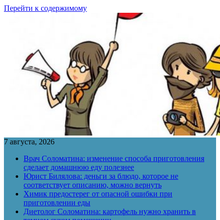
Перейти к содержимому
7 августа, 2026
Врач Соломатина: изменение способа приготовления
сделает домашнюю еду полезнее
Юрист Билялова: деньги за блюдо, которое не
соответствует описанию, можно вернуть
Химик предостерег от опасной ошибки при
приготовлении еды
Диетолог Соломатина: картофель нужно хранить в