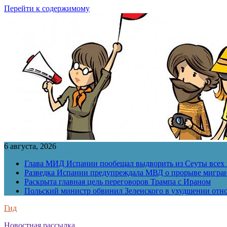
Перейти к содержимому
6 августа, 2026
Глава МИД Испании пообещал выдворить из Сеуты всех 
Разведка Испании предупреждала МВД о прорыве мигран
Раскрыта главная цель переговоров Трампа с Ираном
Польский министр обвинил Зеленского в ухудшении отн
Гид
Новостная рассылка