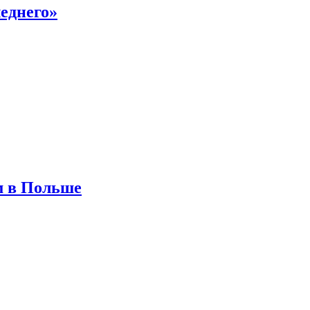
еднего»
м в Польше