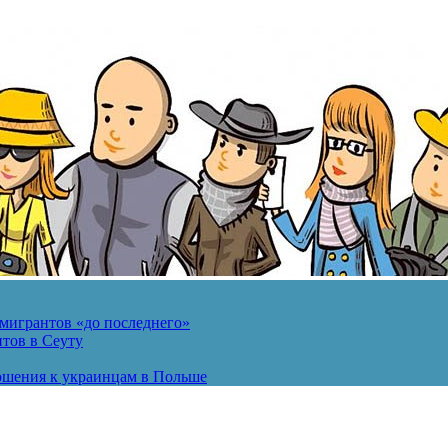
мигрантов «до последнего»
тов в Сеуту
ошения к украинцам в Польше