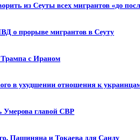
рить из Сеуты всех мигрантов «до посл
ВД о прорыве мигрантов в Сеуту
 Трампа с Ираном
ого в ухудшении отношения к украинца
ь Умерова главой СВР
ого, Пашиняна и Токаева для Санду