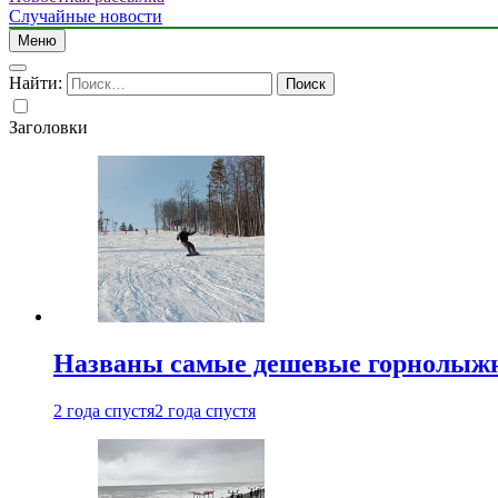
Случайные новости
Меню
Найти:
Заголовки
Названы самые дешевые горнолыжн
2 года спустя
2 года спустя