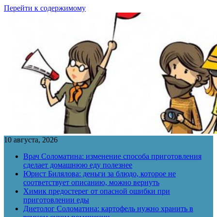
Перейти к содержимому
10 августа, 2026
Врач Соломатина: изменение способа приготовления
сделает домашнюю еду полезнее
Юрист Билялова: деньги за блюдо, которое не
соответствует описанию, можно вернуть
Химик предостерег от опасной ошибки при
приготовлении еды
Диетолог Соломатина: картофель нужно хранить в