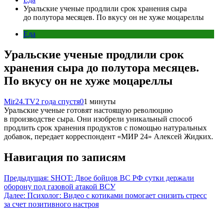
Уральские ученые продлили срок хранения сыра
до полутора месяцев. По вкусу он не хуже моцареллы
Еда
Уральские ученые продлили срок
хранения сыра до полутора месяцев.
По вкусу он не хуже моцареллы
Mir24.TV
2 года спустя
0
1 минуты
Уральские ученые готовят настоящую революцию
в производстве сыра. Они изобрели уникальный способ
продлить срок хранения продуктов с помощью натуральных
добавок, передает корреспондент «МИР 24» Алексей Жидких.
Навигация по записям
Предыдущая:
SHOT: Двое бойцов ВС РФ сутки держали
оборону под газовой атакой ВСУ
Далее:
Психолог: Видео с котиками помогает снизить стресс
за счет позитивного настроя