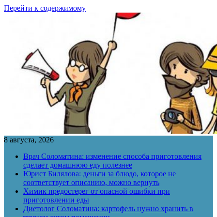
Перейти к содержимому
8 августа, 2026
Врач Соломатина: изменение способа приготовления
сделает домашнюю еду полезнее
Юрист Билялова: деньги за блюдо, которое не
соответствует описанию, можно вернуть
Химик предостерег от опасной ошибки при
приготовлении еды
Диетолог Соломатина: картофель нужно хранить в