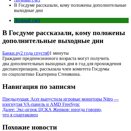
В Госдуме рассказали, кому положены дополнительные
выходные дни
Личный счет
В Госдуме рассказали, кому положены
дополнительные выходные дни
Банки.ру
2 года спустя
0
1 минуты
Граждане предпенсионного возраста могут получить
два дополнительных выходных дня в год для прохождения
диспансеризации, рассказала член комитета Госдумы
по соцполитике Екатерина Стенякина.
Навигация по записям
Предыдущая:
Acer выпустила игровые мониторы Nitro —
изогнутая VA-панель и AMD FreeSync
Далее:
Экс-игрок ЦСКА Жирков: иногда говорю,
что я спартаковец
Похожие новости