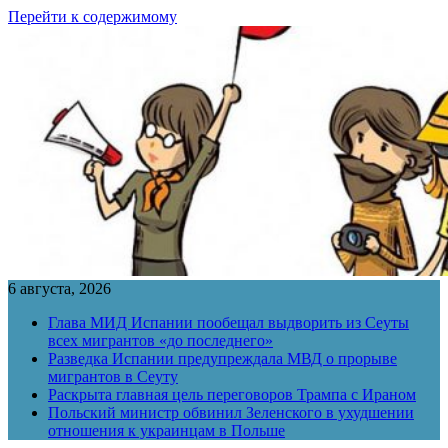
Перейти к содержимому
6 августа, 2026
Глава МИД Испании пообещал выдворить из Сеуты
всех мигрантов «до последнего»
Разведка Испании предупреждала МВД о прорыве
мигрантов в Сеуту
Раскрыта главная цель переговоров Трампа с Ираном
Польский министр обвинил Зеленского в ухудшении
отношения к украинцам в Польше