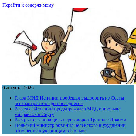
Перейти к содержимому
6 августа, 2026
Глава МИД Испании пообещал выдворить из Сеуты
всех мигрантов «до последнего»
Разведка Испании предупреждала МВД о прорыве
мигрантов в Сеуту
Раскрыта главная цель переговоров Трампа с Ираном
Польский министр обвинил Зеленского в ухудшении
отношения к украинцам в Польше