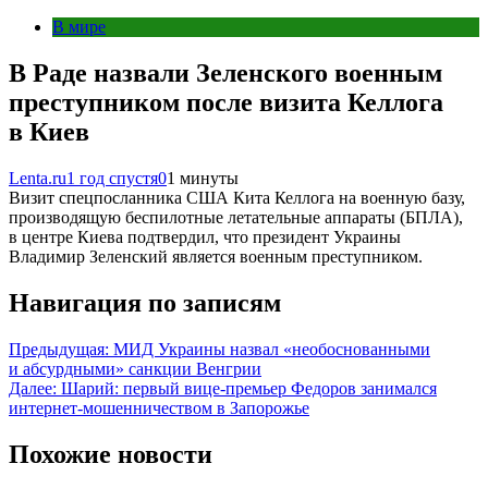
В мире
В Раде назвали Зеленского военным
преступником после визита Келлога
в Киев
Lenta.ru
1 год спустя
0
1 минуты
Визит спецпосланника США Кита Келлога на военную базу,
производящую беспилотные летательные аппараты (БПЛА),
в центре Киева подтвердил, что президент Украины
Владимир Зеленский является военным преступником.
Навигация по записям
Предыдущая:
МИД Украины назвал «необоснованными
и абсурдными» санкции Венгрии
Далее:
Шарий: первый вице-премьер Федоров занимался
интернет-мошенничеством в Запорожье
Похожие новости