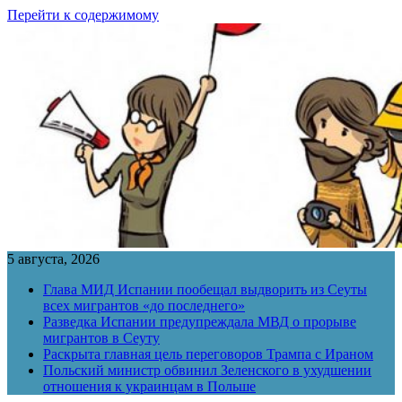
Перейти к содержимому
5 августа, 2026
Глава МИД Испании пообещал выдворить из Сеуты
всех мигрантов «до последнего»
Разведка Испании предупреждала МВД о прорыве
мигрантов в Сеуту
Раскрыта главная цель переговоров Трампа с Ираном
Польский министр обвинил Зеленского в ухудшении
отношения к украинцам в Польше