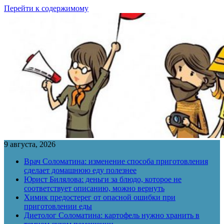
Перейти к содержимому
9 августа, 2026
Врач Соломатина: изменение способа приготовления
сделает домашнюю еду полезнее
Юрист Билялова: деньги за блюдо, которое не
соответствует описанию, можно вернуть
Химик предостерег от опасной ошибки при
приготовлении еды
Диетолог Соломатина: картофель нужно хранить в