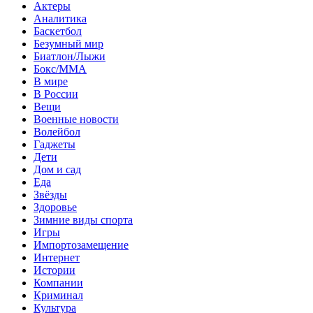
Актеры
Аналитика
Баскетбол
Безумный мир
Биатлон/Лыжи
Бокс/MMA
В мире
В России
Вещи
Военные новости
Волейбол
Гаджеты
Дети
Дом и сад
Еда
Звёзды
Здоровье
Зимние виды спорта
Игры
Импортозамещение
Интернет
Истории
Компании
Криминал
Культура