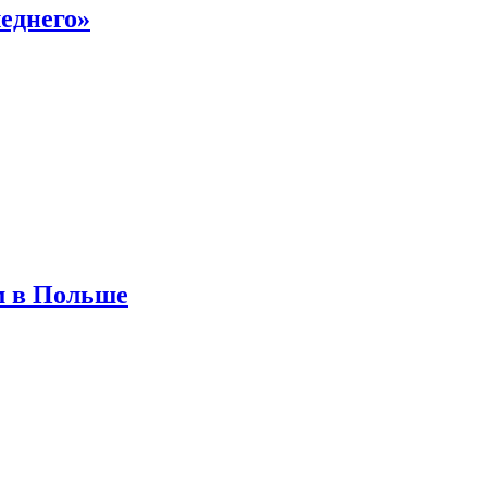
еднего»
м в Польше