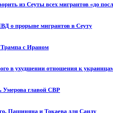
рить из Сеуты всех мигрантов «до посл
ВД о прорыве мигрантов в Сеуту
 Трампа с Ираном
ого в ухудшении отношения к украинца
ь Умерова главой СВР
ого, Пашиняна и Токаева для Санду