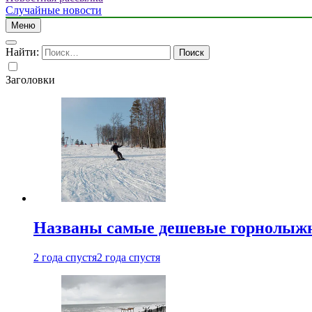
Случайные новости
Меню
Найти:
Заголовки
Названы самые дешевые горнолыжн
2 года спустя
2 года спустя