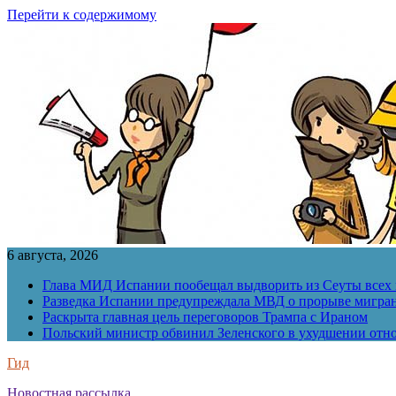
Перейти к содержимому
6 августа, 2026
Глава МИД Испании пообещал выдворить из Сеуты всех 
Разведка Испании предупреждала МВД о прорыве мигран
Раскрыта главная цель переговоров Трампа с Ираном
Польский министр обвинил Зеленского в ухудшении отн
Гид
Новостная рассылка