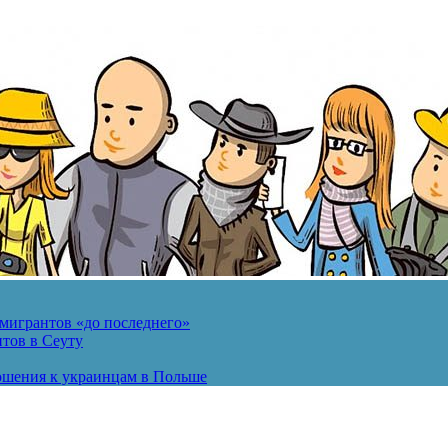
мигрантов «до последнего»
тов в Сеуту
ошения к украинцам в Польше