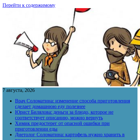
Перейти к содержимому
7 августа, 2026
Врач Соломатина: изменение способа приготовления
сделает домашнюю еду полезнее
Юрист Билялова: деньги за блюдо, которое не
соответствует описанию, можно вернуть
Химик предостерег от опасной ошибки при
приготовлении еды
Диетолог Соломатина: картофель нужно хранить в