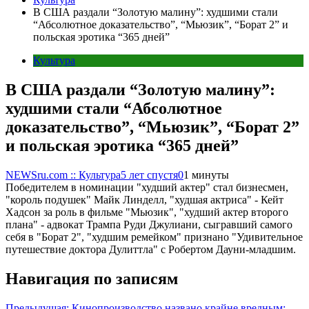
В США раздали “Золотую малину”: худшими стали
“Абсолютное доказательство”, “Мьюзик”, “Борат 2” и
польская эротика “365 дней”
Культура
В США раздали “Золотую малину”:
худшими стали “Абсолютное
доказательство”, “Мьюзик”, “Борат 2”
и польская эротика “365 дней”
NEWSru.com :: Культура
5 лет спустя
0
1 минуты
Победителем в номинации "худший актер" стал бизнесмен,
"король подушек" Майк Линделл, "худшая актриса" - Кейт
Хадсон за роль в фильме "Мьюзик", "худший актер второго
плана" - адвокат Трампа Руди Джулиани, сыгравший самого
себя в "Борат 2", "худшим ремейком" признано "Удивительное
путешествие доктора Дулиттла" с Робертом Дауни-младшим.
Навигация по записям
Предыдущая:
Кинопроизводство названо крайне вредным: