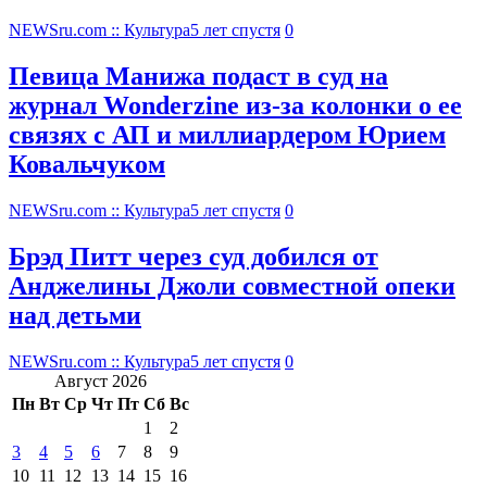
NEWSru.com :: Культура
5 лет спустя
0
Певица Манижа подаст в суд на
журнал Wonderzine из-за колонки о ее
связях с АП и миллиардером Юрием
Ковальчуком
NEWSru.com :: Культура
5 лет спустя
0
Брэд Питт через суд добился от
Анджелины Джоли совместной опеки
над детьми
NEWSru.com :: Культура
5 лет спустя
0
Август 2026
Пн
Вт
Ср
Чт
Пт
Сб
Вс
1
2
3
4
5
6
7
8
9
10
11
12
13
14
15
16