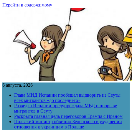
Перейти к содержимому
6 августа, 2026
Глава МИД Испании пообещал выдворить из Сеуты
всех мигрантов «до последнего»
Разведка Испании предупреждала МВД о прорыве
мигрантов в Сеуту
Раскрыта главная цель переговоров Трампа с Ираном
Польский министр обвинил Зеленского в ухудшении
отношения к украинцам в Польше