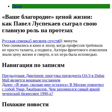
Люди
«Ваше благородие» ценой жизни:
как Павел Луспекаев сыграл свою
главную роль на протезах
Русская семерка
5 месяцев спустя
0
1 минуты
Они снимались в кино в эпоху, когда профессия требовала
не просто таланта, а подвига. Актеры фронтового поколения
знали цену жизни и смерти, и их игра была исповедью.
Навигация по записям
Предыдущая:
Дмитриев: прогулка президента ОАЭ в Dubai
Mall является мощным посланием
Далее:
«Я знаю, сколько мне осталось» В Москве покончил
с собой Умар Джабраилов. Чем запомнился самый яркий
чеченский бизнесмен 1990-х?
Похожие новости