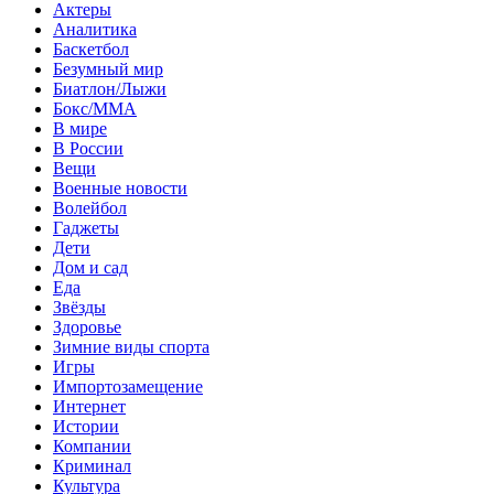
Актеры
Аналитика
Баскетбол
Безумный мир
Биатлон/Лыжи
Бокс/MMA
В мире
В России
Вещи
Военные новости
Волейбол
Гаджеты
Дети
Дом и сад
Еда
Звёзды
Здоровье
Зимние виды спорта
Игры
Импортозамещение
Интернет
Истории
Компании
Криминал
Культура