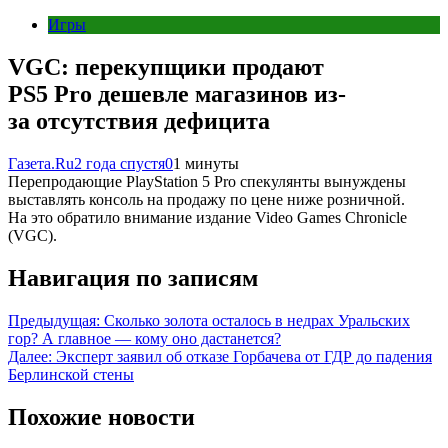
Игры
VGC: перекупщики продают
PS5 Pro дешевле магазинов из-
за отсутствия дефицита
Газета.Ru
2 года спустя
0
1 минуты
Перепродающие PlayStation 5 Pro спекулянты вынуждены
выставлять консоль на продажу по цене ниже розничной.
На это обратило внимание издание Video Games Chronicle
(VGC).
Навигация по записям
Предыдущая:
Сколько золота осталось в недрах Уральских
гор? А главное — кому оно дастанется?
Далее:
Эксперт заявил об отказе Горбачева от ГДР до падения
Берлинской стены
Похожие новости