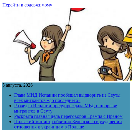
Перейти к содержимому
5 августа, 2026
Глава МИД Испании пообещал выдворить из Сеуты
всех мигрантов «до последнего»
Разведка Испании предупреждала МВД о прорыве
мигрантов в Сеуту
Раскрыта главная цель переговоров Трампа с Ираном
Польский министр обвинил Зеленского в ухудшении
отношения к украинцам в Польше