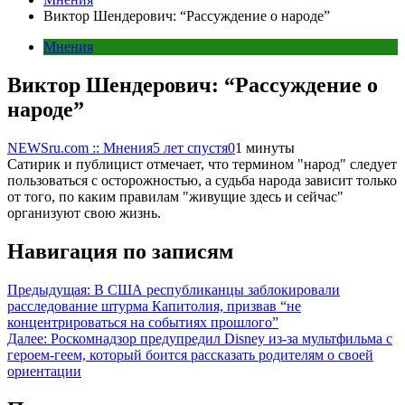
Виктор Шендерович: “Рассуждение о народе”
Мнения
Виктор Шендерович: “Рассуждение о
народе”
NEWSru.com :: Мнения
5 лет спустя
0
1 минуты
Сатирик и публицист отмечает, что термином "народ" следует
пользоваться с осторожностью, а судьба народа зависит только
от того, по каким правилам "живущие здесь и сейчас"
организуют свою жизнь.
Навигация по записям
Предыдущая:
В США республиканцы заблокировали
расследование штурма Капитолия, призвав “не
концентрироваться на событиях прошлого”
Далее:
Роскомнадзор предупредил Disney из-за мультфильма c
героем-геем, который боится рассказать родителям о своей
ориентации