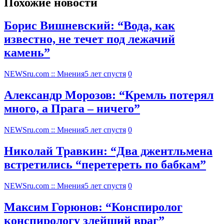
Похожие новости
Борис Вишневский: “Вода, как
известно, не течет под лежачий
камень”
NEWSru.com :: Мнения
5 лет спустя
0
Александр Морозов: “Кремль потерял
много, а Прага – ничего”
NEWSru.com :: Мнения
5 лет спустя
0
Николай Травкин: “Два джентльмена
встретились “перетереть по бабкам”
NEWSru.com :: Мнения
5 лет спустя
0
Максим Горюнов: “Конспиролог
конспирологу злейший враг”