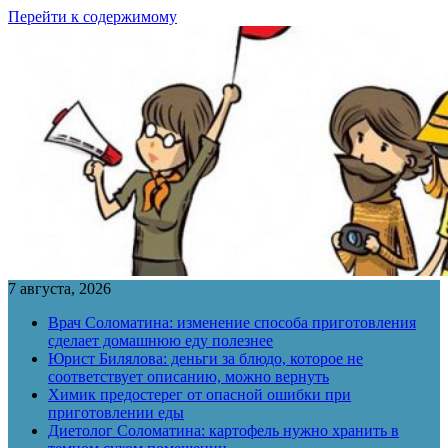
Перейти к содержимому
7 августа, 2026
Врач Соломатина: изменение способа приготовления
сделает домашнюю еду полезнее
Юрист Билялова: деньги за блюдо, которое не
соответствует описанию, можно вернуть
Химик предостерег от опасной ошибки при
приготовлении еды
Диетолог Соломатина: картофель нужно хранить в