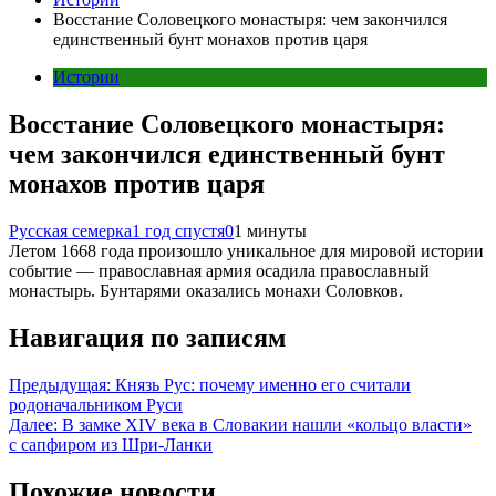
Восстание Соловецкого монастыря: чем закончился
единственный бунт монахов против царя
Истории
Восстание Соловецкого монастыря:
чем закончился единственный бунт
монахов против царя
Русская семерка
1 год спустя
0
1 минуты
Летом 1668 года произошло уникальное для мировой истории
событие — православная армия осадила православный
монастырь. Бунтарями оказались монахи Соловков.
Навигация по записям
Предыдущая:
Князь Рус: почему именно его считали
родоначальником Руси
Далее:
В замке XIV века в Словакии нашли «кольцо власти»
с сапфиром из Шри-Ланки
Похожие новости