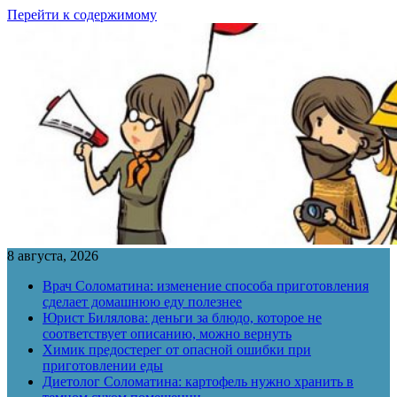
Перейти к содержимому
8 августа, 2026
Врач Соломатина: изменение способа приготовления
сделает домашнюю еду полезнее
Юрист Билялова: деньги за блюдо, которое не
соответствует описанию, можно вернуть
Химик предостерег от опасной ошибки при
приготовлении еды
Диетолог Соломатина: картофель нужно хранить в