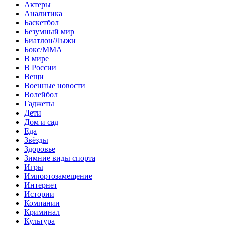
Актеры
Аналитика
Баскетбол
Безумный мир
Биатлон/Лыжи
Бокс/MMA
В мире
В России
Вещи
Военные новости
Волейбол
Гаджеты
Дети
Дом и сад
Еда
Звёзды
Здоровье
Зимние виды спорта
Игры
Импортозамещение
Интернет
Истории
Компании
Криминал
Культура