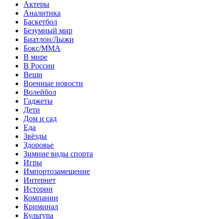
Актеры
Аналитика
Баскетбол
Безумный мир
Биатлон/Лыжи
Бокс/MMA
В мире
В России
Вещи
Военные новости
Волейбол
Гаджеты
Дети
Дом и сад
Еда
Звёзды
Здоровье
Зимние виды спорта
Игры
Импортозамещение
Интернет
Истории
Компании
Криминал
Культура