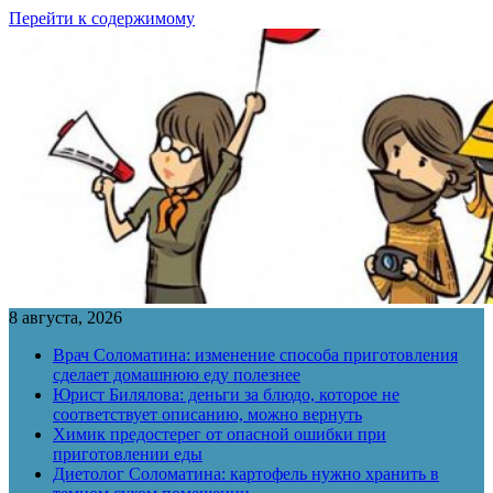
Перейти к содержимому
8 августа, 2026
Врач Соломатина: изменение способа приготовления
сделает домашнюю еду полезнее
Юрист Билялова: деньги за блюдо, которое не
соответствует описанию, можно вернуть
Химик предостерег от опасной ошибки при
приготовлении еды
Диетолог Соломатина: картофель нужно хранить в