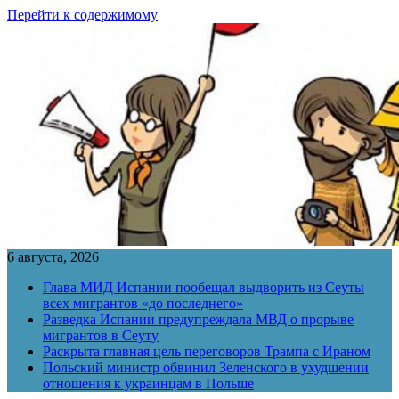
Перейти к содержимому
6 августа, 2026
Глава МИД Испании пообещал выдворить из Сеуты
всех мигрантов «до последнего»
Разведка Испании предупреждала МВД о прорыве
мигрантов в Сеуту
Раскрыта главная цель переговоров Трампа с Ираном
Польский министр обвинил Зеленского в ухудшении
отношения к украинцам в Польше