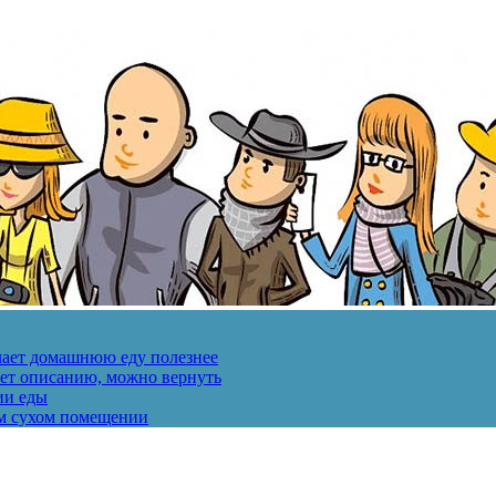
лает домашнюю еду полезнее
ует описанию, можно вернуть
ии еды
ом сухом помещении