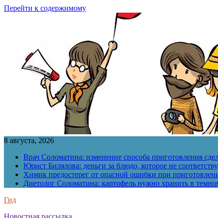
Перейти к содержимому
8 августа, 2026
Врач Соломатина: изменение способа приготовления сде
Юрист Билялова: деньги за блюдо, которое не соответств
Химик предостерег от опасной ошибки при приготовлен
Диетолог Соломатина: картофель нужно хранить в темн
Гид
Новостная рассылка