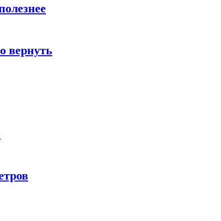
полезнее
о вернуть
и
етров