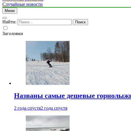
Случайные новости
Меню
Найти:
Заголовки
Названы самые дешевые горнолыжн
2 года спустя
2 года спустя