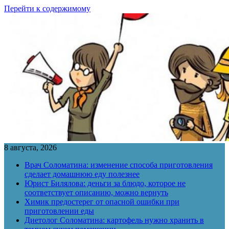
Перейти к содержимому
8 августа, 2026
Врач Соломатина: изменение способа приготовления
сделает домашнюю еду полезнее
Юрист Билялова: деньги за блюдо, которое не
соответствует описанию, можно вернуть
Химик предостерег от опасной ошибки при
приготовлении еды
Диетолог Соломатина: картофель нужно хранить в