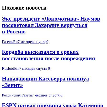
Похожие новости
Экс-президент «Локомотива» Наумов
посоветовал Захаряну вернуться
в Россию
Газета.Ru
7 месяцев спустя
0
Кордоба высказался о сроках
восстановления после повреждения
Rusfootball
7 месяцев спустя
0
Нападающий Кассьерра покинул
«Зенит»
Российская Газета
7 месяцев спустя
0
ESPN назвал причины ухода Каземиро