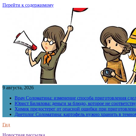
Перейти к содержимому
9 августа, 2026
Врач Соломатина: изменение способа приготовления сде
Юрист Билялова: деньги за блюдо, которое не соответств
Химик предостерег от опасной ошибки при приготовлен
Диетолог Соломатина: картофель нужно хранить в темн
Гид
Новостная рассылка