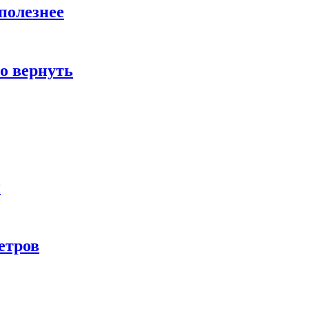
полезнее
о вернуть
и
етров