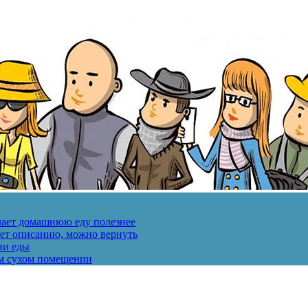
лает домашнюю еду полезнее
ует описанию, можно вернуть
ии еды
ом сухом помещении