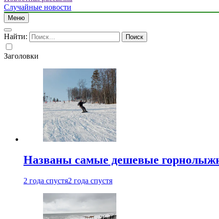
Случайные новости
Меню
Найти:
Заголовки
Названы самые дешевые горнолыжн
2 года спустя
2 года спустя