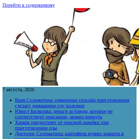
Перейти к содержимому
7 августа, 2026
Врач Соломатина: изменение способа приготовления
сделает домашнюю еду полезнее
Юрист Билялова: деньги за блюдо, которое не
соответствует описанию, можно вернуть
Химик предостерег от опасной ошибки при
приготовлении еды
Диетолог Соломатина: картофель нужно хранить в