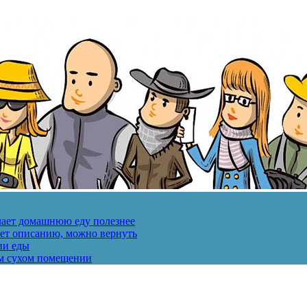
лает домашнюю еду полезнее
ует описанию, можно вернуть
ии еды
ом сухом помещении