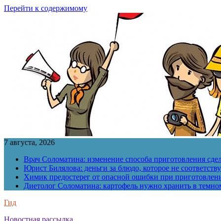
Перейти к содержимому
7 августа, 2026
Врач Соломатина: изменение способа приготовления сде
Юрист Билялова: деньги за блюдо, которое не соответств
Химик предостерег от опасной ошибки при приготовлен
Диетолог Соломатина: картофель нужно хранить в темн
Гид
Новостная рассылка