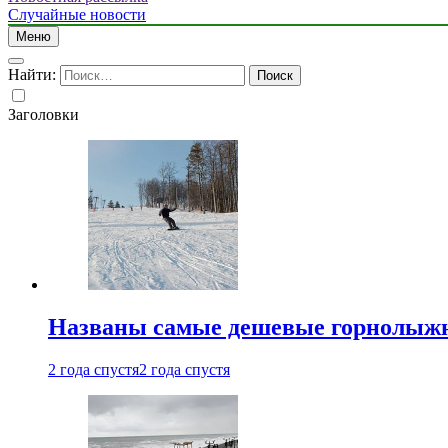
Случайные новости
Меню
Найти:
Заголовки
Названы самые дешевые горнолыжн
2 года спустя
2 года спустя