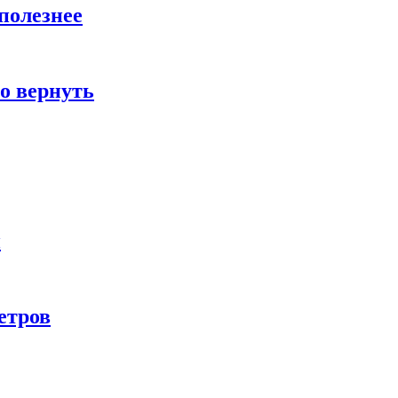
полезнее
о вернуть
и
етров