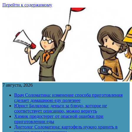
Перейти к содержимому
7 августа, 2026
Врач Соломатина: изменение способа приготовления
сделает домашнюю еду полезнее
Юрист Билялова: деньги за блюдо, которое не
соответствует описанию, можно вернуть
Химик предостерег от опасной ошибки при
приготовлении еды
Диетолог Соломатина: картофель нужно хранить в