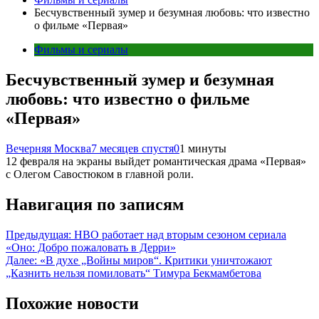
Бесчувственный зумер и безумная любовь: что известно
о фильме «Первая»
Фильмы и сериалы
Бесчувственный зумер и безумная
любовь: что известно о фильме
«Первая»
Вечерняя Москва
7 месяцев спустя
0
1 минуты
12 февраля на экраны выйдет романтическая драма «Первая»
с Олегом Савостюком в главной роли.
Навигация по записям
Предыдущая:
HBO работает над вторым сезоном сериала
«Оно: Добро пожаловать в Дерри»
Далее:
«В духе „Войны миров“. Критики уничтожают
„Казнить нельзя помиловать“ Тимура Бекмамбетова
Похожие новости