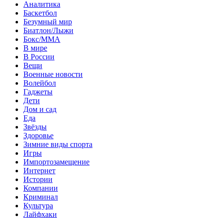
Аналитика
Баскетбол
Безумный мир
Биатлон/Лыжи
Бокс/MMA
В мире
В России
Вещи
Военные новости
Волейбол
Гаджеты
Дети
Дом и сад
Еда
Звёзды
Здоровье
Зимние виды спорта
Игры
Импортозамещение
Интернет
Истории
Компании
Криминал
Культура
Лайфхаки