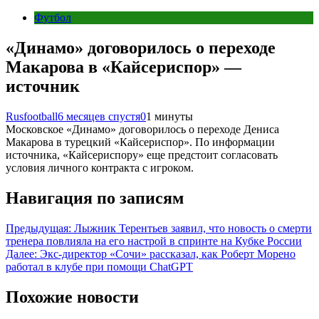
Футбол
«Динамо» договорилось о переходе
Макарова в «Кайсериспор» —
источник
Rusfootball
6 месяцев спустя
0
1 минуты
Московское «Динамо» договорилось о переходе Дениса
Макарова в турецкий «Кайсериспор». По информации
источника, «Кайсериспору» еще предстоит согласовать
условия личного контракта с игроком.
Навигация по записям
Предыдущая:
Лыжник Терентьев заявил, что новость о смерти
тренера повлияла на его настрой в спринте на Кубке России
Далее:
Экс-директор «Сочи» рассказал, как Роберт Морено
работал в клубе при помощи ChatGPT
Похожие новости