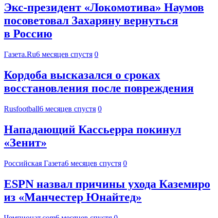
Экс-президент «Локомотива» Наумов
посоветовал Захаряну вернуться
в Россию
Газета.Ru
6 месяцев спустя
0
Кордоба высказался о сроках
восстановления после повреждения
Rusfootball
6 месяцев спустя
0
Нападающий Кассьерра покинул
«Зенит»
Российская Газета
6 месяцев спустя
0
ESPN назвал причины ухода Каземиро
из «Манчестер Юнайтед»
Чемпионат.com
6 месяцев спустя
0