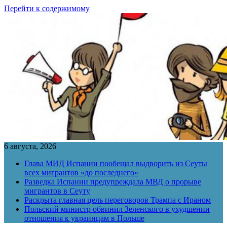
Перейти к содержимому
6 августа, 2026
Глава МИД Испании пообещал выдворить из Сеуты
всех мигрантов «до последнего»
Разведка Испании предупреждала МВД о прорыве
мигрантов в Сеуту
Раскрыта главная цель переговоров Трампа с Ираном
Польский министр обвинил Зеленского в ухудшении
отношения к украинцам в Польше