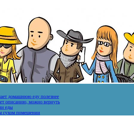
лает домашнюю еду полезнее
ует описанию, можно вернуть
ии еды
ом сухом помещении