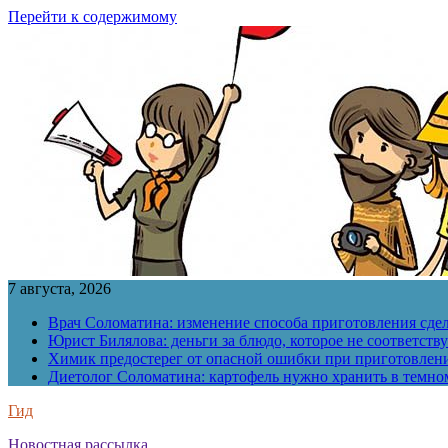
Перейти к содержимому
7 августа, 2026
Врач Соломатина: изменение способа приготовления сде
Юрист Билялова: деньги за блюдо, которое не соответств
Химик предостерег от опасной ошибки при приготовлен
Диетолог Соломатина: картофель нужно хранить в темн
Гид
Новостная рассылка