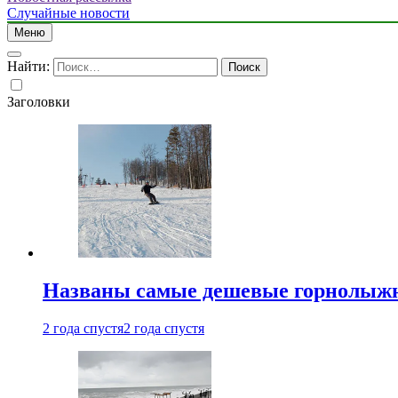
Случайные новости
Меню
Найти:
Заголовки
Названы самые дешевые горнолыжн
2 года спустя
2 года спустя