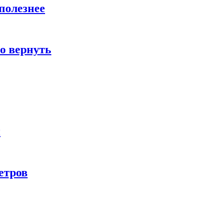
полезнее
о вернуть
и
етров