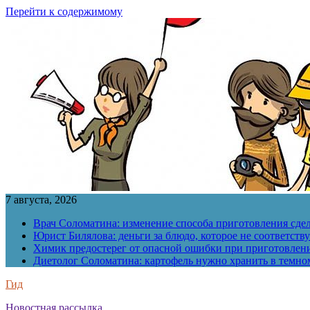
Перейти к содержимому
7 августа, 2026
Врач Соломатина: изменение способа приготовления сде
Юрист Билялова: деньги за блюдо, которое не соответств
Химик предостерег от опасной ошибки при приготовлен
Диетолог Соломатина: картофель нужно хранить в темн
Гид
Новостная рассылка