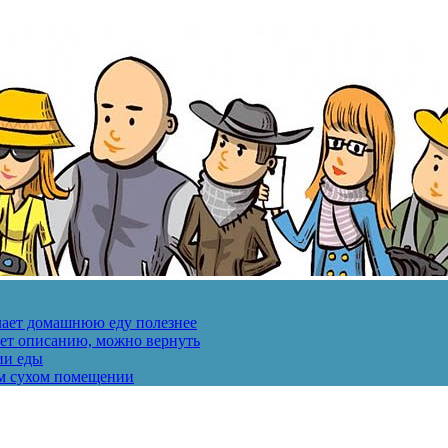
лает домашнюю еду полезнее
ует описанию, можно вернуть
ии еды
ом сухом помещении