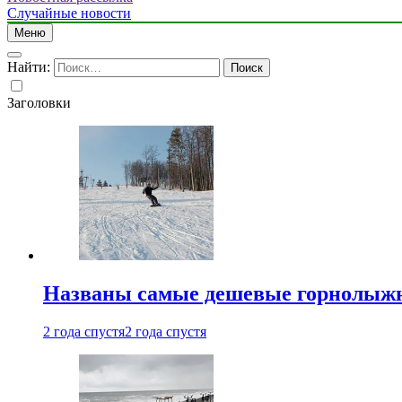
Случайные новости
Меню
Найти:
Заголовки
Названы самые дешевые горнолыжн
2 года спустя
2 года спустя