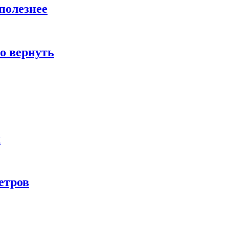
полезнее
о вернуть
и
етров