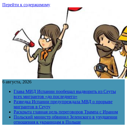
Перейти к содержимому
6 августа, 2026
Глава МИД Испании пообещал выдворить из Сеуты
всех мигрантов «до последнего»
Разведка Испании предупреждала МВД о прорыве
мигрантов в Сеуту
Раскрыта главная цель переговоров Трампа с Ираном
Польский министр обвинил Зеленского в ухудшении
отношения к украинцам в Польше