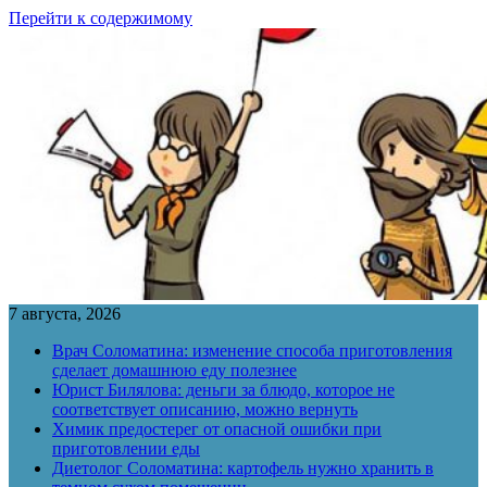
Перейти к содержимому
7 августа, 2026
Врач Соломатина: изменение способа приготовления
сделает домашнюю еду полезнее
Юрист Билялова: деньги за блюдо, которое не
соответствует описанию, можно вернуть
Химик предостерег от опасной ошибки при
приготовлении еды
Диетолог Соломатина: картофель нужно хранить в