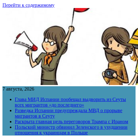
Перейти к содержимому
7 августа, 2026
Глава МИД Испании пообещал выдворить из Сеуты
всех мигрантов «до последнего»
Разведка Испании предупреждала МВД о прорыве
мигрантов в Сеуту
Раскрыта главная цель переговоров Трампа с Ираном
Польский министр обвинил Зеленского в ухудшении
отношения к украинцам в Польше