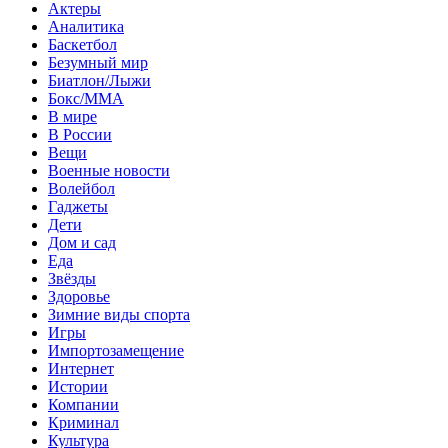
Актеры
Аналитика
Баскетбол
Безумный мир
Биатлон/Лыжи
Бокс/MMA
В мире
В России
Вещи
Военные новости
Волейбол
Гаджеты
Дети
Дом и сад
Еда
Звёзды
Здоровье
Зимние виды спорта
Игры
Импортозамещение
Интернет
Истории
Компании
Криминал
Культура