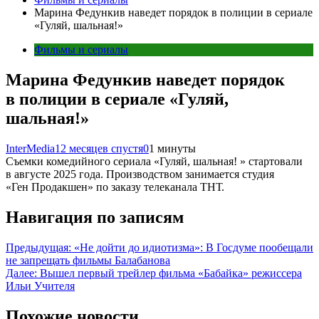
Марина Федункив наведет порядок в полиции в сериале
«Гуляй, шальная!»
Фильмы и сериалы
Марина Федункив наведет порядок
в полиции в сериале «Гуляй,
шальная!»
InterMedia
12 месяцев спустя
0
1 минуты
Съемки комедийного сериала «Гуляй, шальная! » стартовали
в августе 2025 года. Производством занимается студия
«Ген Продакшен» по заказу телеканала ТНТ.
Навигация по записям
Предыдущая:
«Не дойти до идиотизма»: В Госдуме пообещали
не запрещать фильмы Балабанова
Далее:
Вышел первый трейлер фильма «Бабайка» режиссера
Ильи Учителя
Похожие новости