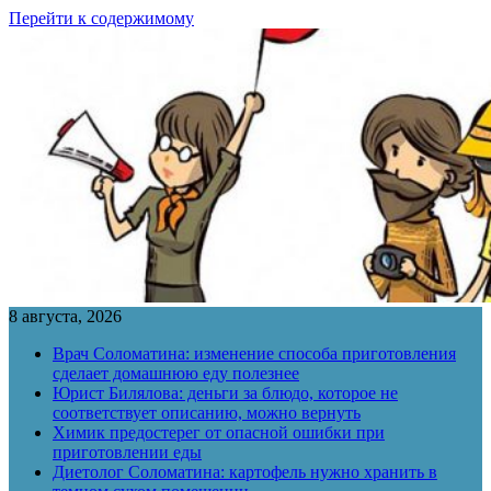
Перейти к содержимому
8 августа, 2026
Врач Соломатина: изменение способа приготовления
сделает домашнюю еду полезнее
Юрист Билялова: деньги за блюдо, которое не
соответствует описанию, можно вернуть
Химик предостерег от опасной ошибки при
приготовлении еды
Диетолог Соломатина: картофель нужно хранить в