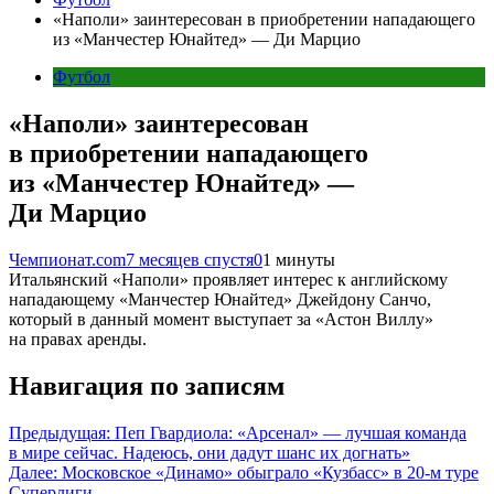
«Наполи» заинтересован в приобретении нападающего
из «Манчестер Юнайтед» — Ди Марцио
Футбол
«Наполи» заинтересован
в приобретении нападающего
из «Манчестер Юнайтед» —
Ди Марцио
Чемпионат.com
7 месяцев спустя
0
1 минуты
Итальянский «Наполи» проявляет интерес к английскому
нападающему «Манчестер Юнайтед» Джейдону Санчо,
который в данный момент выступает за «Астон Виллу»
на правах аренды.
Навигация по записям
Предыдущая:
Пеп Гвардиола: «Арсенал» — лучшая команда
в мире сейчас. Надеюсь, они дадут шанс их догнать»
Далее:
Московское «Динамо» обыграло «Кузбасс» в 20-м туре
Суперлиги