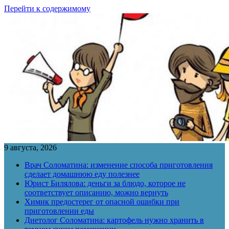
Перейти к содержимому
9 августа, 2026
Врач Соломатина: изменение способа приготовления
сделает домашнюю еду полезнее
Юрист Билялова: деньги за блюдо, которое не
соответствует описанию, можно вернуть
Химик предостерег от опасной ошибки при
приготовлении еды
Диетолог Соломатина: картофель нужно хранить в