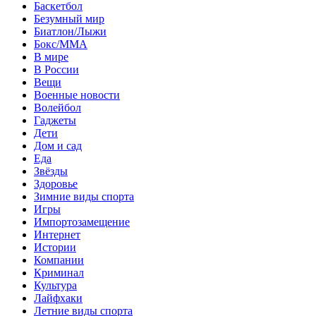
Баскетбол
Безумный мир
Биатлон/Лыжи
Бокс/MMA
В мире
В России
Вещи
Военные новости
Волейбол
Гаджеты
Дети
Дом и сад
Еда
Звёзды
Здоровье
Зимние виды спорта
Игры
Импортозамещение
Интернет
Истории
Компании
Криминал
Культура
Лайфхаки
Летние виды спорта