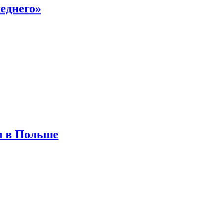
еднего»
м в Польше