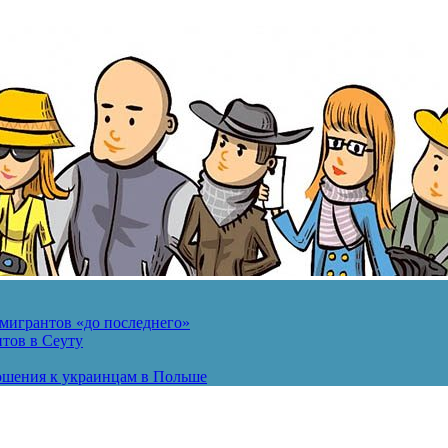
мигрантов «до последнего»
тов в Сеуту
ошения к украинцам в Польше