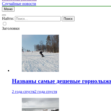
Случайные новости
Меню
Найти:
Заголовки
Названы самые дешевые горнолыжн
2 года спустя
2 года спустя