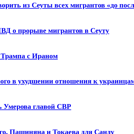
рить из Сеуты всех мигрантов «до посл
ВД о прорыве мигрантов в Сеуту
 Трампа с Ираном
ого в ухудшении отношения к украинца
ь Умерова главой СВР
ого, Пашиняна и Токаева для Санду