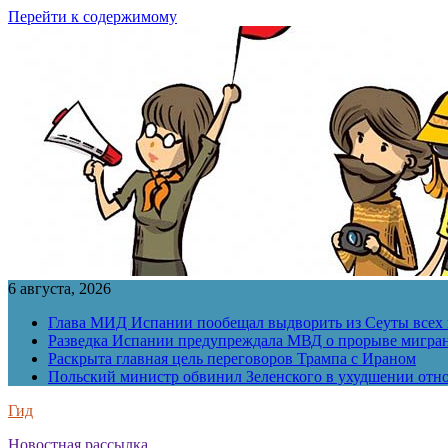
Перейти к содержимому
6 августа, 2026
Глава МИД Испании пообещал выдворить из Сеуты всех 
Разведка Испании предупреждала МВД о прорыве мигран
Раскрыта главная цель переговоров Трампа с Ираном
Польский министр обвинил Зеленского в ухудшении отн
Гид
Новостная рассылка