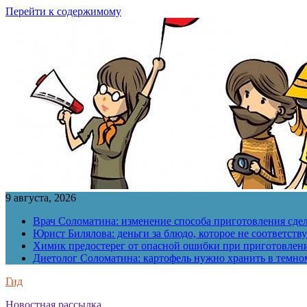
Перейти к содержимому
9 августа, 2026
Врач Соломатина: изменение способа приготовления сде
Юрист Билялова: деньги за блюдо, которое не соответств
Химик предостерег от опасной ошибки при приготовлен
Диетолог Соломатина: картофель нужно хранить в темн
Гид
Новостная рассылка