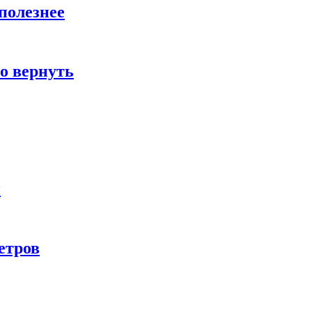
полезнее
о вернуть
и
етров