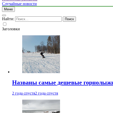
Случайные новости
Меню
Найти:
Заголовки
Названы самые дешевые горнолыжн
2 года спустя
2 года спустя