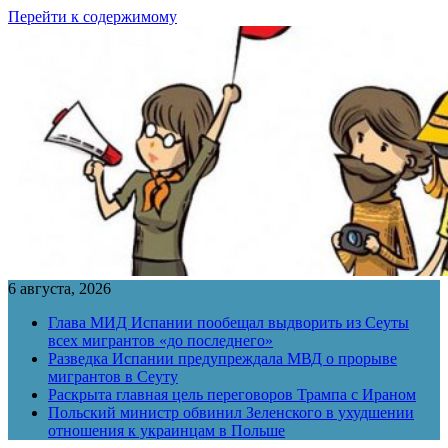
Перейти к содержимому
6 августа, 2026
Глава МИД Испании пообещал выдворить из Сеуты
всех мигрантов «до последнего»
Разведка Испании предупреждала МВД о прорыве
мигрантов в Сеуту
Раскрыта главная цель переговоров Трампа с Ираном
Польский министр обвинил Зеленского в ухудшении
отношения к украинцам в Польше