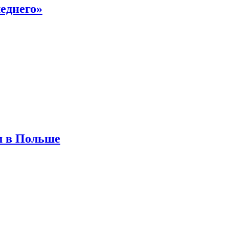
еднего»
м в Польше