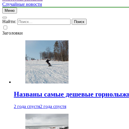
Случайные новости
Меню
Найти:
Заголовки
Названы самые дешевые горнолыжн
2 года спустя
2 года спустя