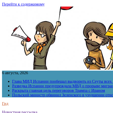
Перейти к содержимому
6 августа, 2026
Глава МИД Испании пообещал выдворить из Сеуты всех 
Разведка Испании предупреждала МВД о прорыве мигран
Раскрыта главная цель переговоров Трампа с Ираном
Польский министр обвинил Зеленского в ухудшении отн
Гид
Новостная рассылка