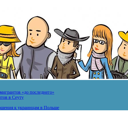
мигрантов «до последнего»
тов в Сеуту
ошения к украинцам в Польше