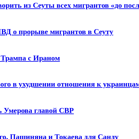
рить из Сеуты всех мигрантов «до посл
ВД о прорыве мигрантов в Сеуту
 Трампа с Ираном
ого в ухудшении отношения к украинца
ь Умерова главой СВР
ого, Пашиняна и Токаева для Санду