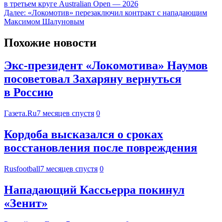
в третьем круге Australian Open — 2026
Далее:
«Локомотив» перезаключил контракт с нападающим
Максимом Шалуновым
Похожие новости
Экс-президент «Локомотива» Наумов
посоветовал Захаряну вернуться
в Россию
Газета.Ru
7 месяцев спустя
0
Кордоба высказался о сроках
восстановления после повреждения
Rusfootball
7 месяцев спустя
0
Нападающий Кассьерра покинул
«Зенит»