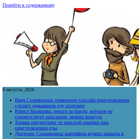
Перейти к содержимому
8 августа, 2026
Врач Соломатина: изменение способа приготовления
сделает домашнюю еду полезнее
Юрист Билялова: деньги за блюдо, которое не
соответствует описанию, можно вернуть
Химик предостерег от опасной ошибки при
приготовлении еды
Диетолог Соломатина: картофель нужно хранить в