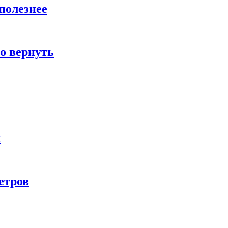
полезнее
о вернуть
и
етров