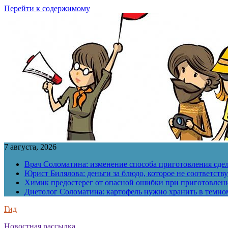
Перейти к содержимому
7 августа, 2026
Врач Соломатина: изменение способа приготовления сде
Юрист Билялова: деньги за блюдо, которое не соответств
Химик предостерег от опасной ошибки при приготовлен
Диетолог Соломатина: картофель нужно хранить в темн
Гид
Новостная рассылка