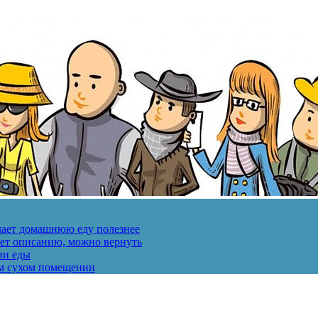
лает домашнюю еду полезнее
ует описанию, можно вернуть
ии еды
ом сухом помещении