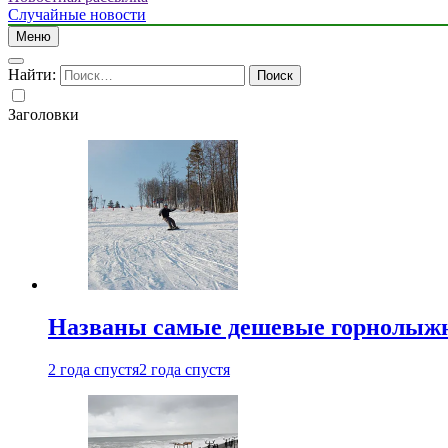
Случайные новости
Меню
Найти:
Заголовки
Названы самые дешевые горнолыжн
2 года спустя
2 года спустя