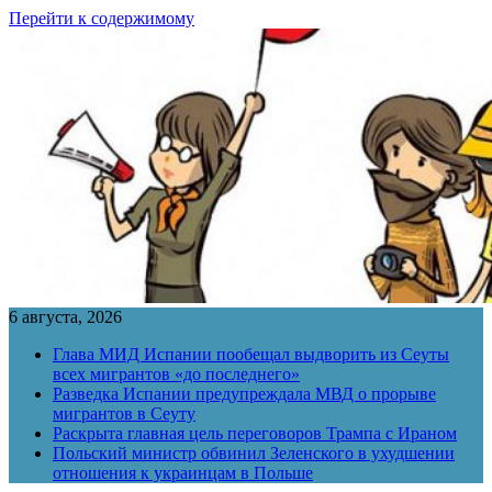
Перейти к содержимому
6 августа, 2026
Глава МИД Испании пообещал выдворить из Сеуты
всех мигрантов «до последнего»
Разведка Испании предупреждала МВД о прорыве
мигрантов в Сеуту
Раскрыта главная цель переговоров Трампа с Ираном
Польский министр обвинил Зеленского в ухудшении
отношения к украинцам в Польше