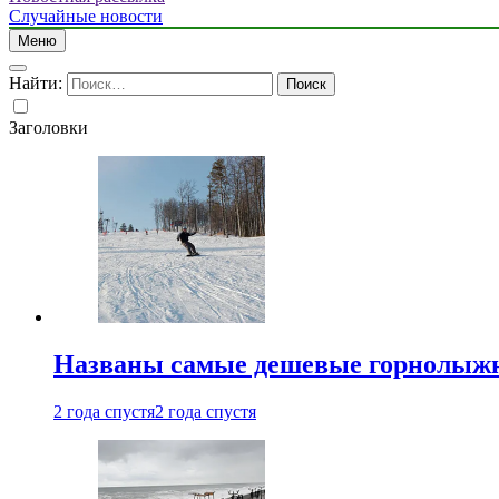
Случайные новости
Меню
Найти:
Заголовки
Названы самые дешевые горнолыжн
2 года спустя
2 года спустя