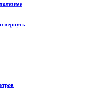
полезнее
о вернуть
и
етров