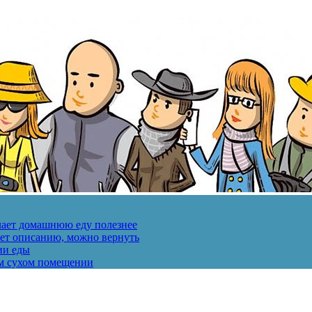
лает домашнюю еду полезнее
ует описанию, можно вернуть
ии еды
ом сухом помещении