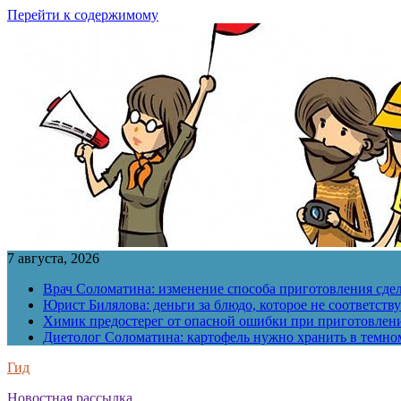
Перейти к содержимому
7 августа, 2026
Врач Соломатина: изменение способа приготовления сде
Юрист Билялова: деньги за блюдо, которое не соответств
Химик предостерег от опасной ошибки при приготовлен
Диетолог Соломатина: картофель нужно хранить в темн
Гид
Новостная рассылка