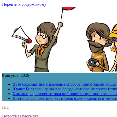
Перейти к содержимому
8 августа, 2026
Врач Соломатина: изменение способа приготовления сде
Юрист Билялова: деньги за блюдо, которое не соответств
Химик предостерег от опасной ошибки при приготовлен
Диетолог Соломатина: картофель нужно хранить в темн
Гид
Новостная рассылка