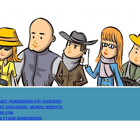
лает домашнюю еду полезнее
ует описанию, можно вернуть
ии еды
ом сухом помещении