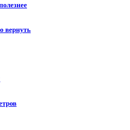
полезнее
о вернуть
и
етров