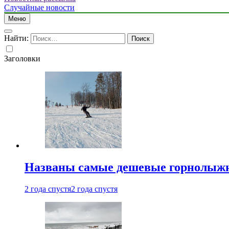
Случайные новости
Меню
Найти:
Заголовки
Названы самые дешевые горнолыжн
2 года спустя
2 года спустя