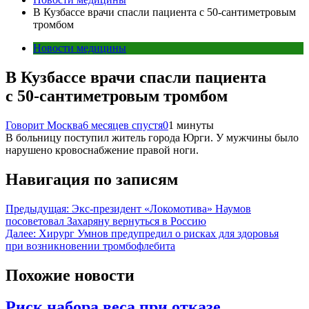
В Кузбассе врачи спасли пациента с 50-сантиметровым
тромбом
Новости медицины
В Кузбассе врачи спасли пациента
с 50-сантиметровым тромбом
Говорит Москва
6 месяцев спустя
0
1 минуты
В больницу поступил житель города Юрги. У мужчины было
нарушено кровоснабжение правой ноги.
Навигация по записям
Предыдущая:
Экс-президент «Локомотива» Наумов
посоветовал Захаряну вернуться в Россию
Далее:
Хирург Умнов предупредил о рисках для здоровья
при возникновении тромбофлебита
Похожие новости
Риск набора веса при отказе