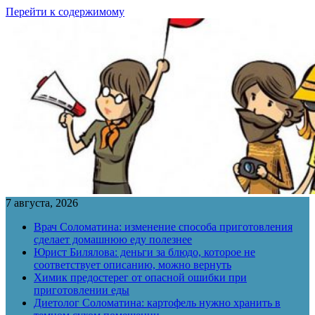
Перейти к содержимому
7 августа, 2026
Врач Соломатина: изменение способа приготовления
сделает домашнюю еду полезнее
Юрист Билялова: деньги за блюдо, которое не
соответствует описанию, можно вернуть
Химик предостерег от опасной ошибки при
приготовлении еды
Диетолог Соломатина: картофель нужно хранить в