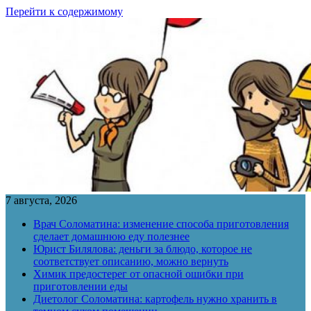
Перейти к содержимому
7 августа, 2026
Врач Соломатина: изменение способа приготовления
сделает домашнюю еду полезнее
Юрист Билялова: деньги за блюдо, которое не
соответствует описанию, можно вернуть
Химик предостерег от опасной ошибки при
приготовлении еды
Диетолог Соломатина: картофель нужно хранить в