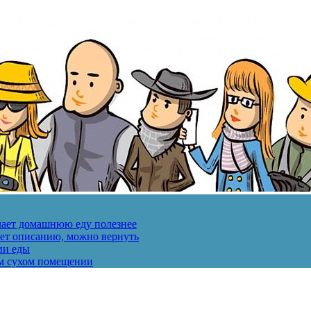
лает домашнюю еду полезнее
ует описанию, можно вернуть
ии еды
ом сухом помещении