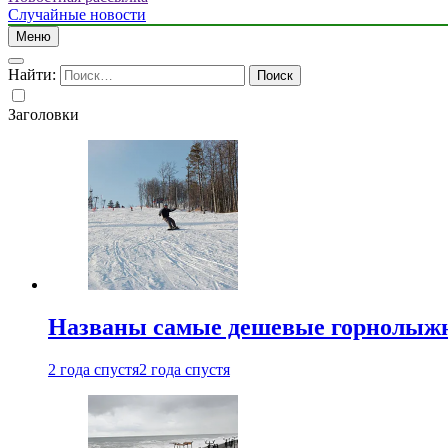
Случайные новости
Меню
Найти:
Заголовки
Названы самые дешевые горнолыжн
2 года спустя
2 года спустя