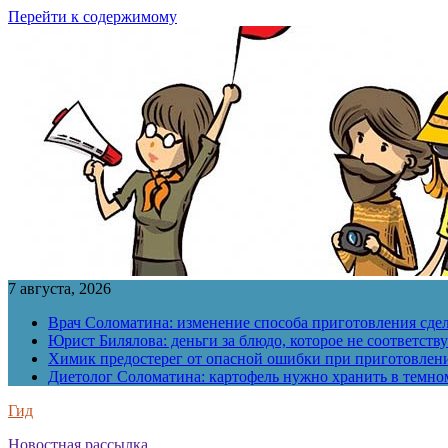
Перейти к содержимому
7 августа, 2026
Врач Соломатина: изменение способа приготовления сде
Юрист Билялова: деньги за блюдо, которое не соответств
Химик предостерег от опасной ошибки при приготовлен
Диетолог Соломатина: картофель нужно хранить в темн
Гид
Новостная рассылка