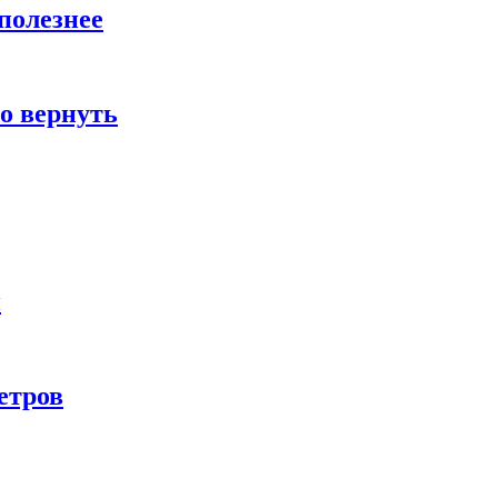
полезнее
о вернуть
и
етров